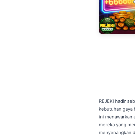
REJEKI hadir seb
kebutuhan gaya h
ini menawarkan e
mereka yang men
menyenangkan di