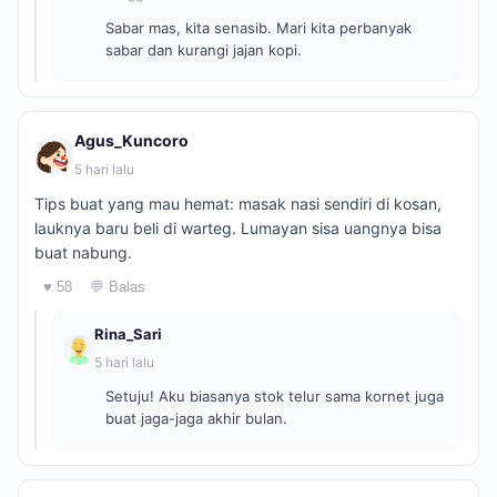
Sabar mas, kita senasib. Mari kita perbanyak
sabar dan kurangi jajan kopi.
Agus_Kuncoro
5 hari lalu
Tips buat yang mau hemat: masak nasi sendiri di kosan,
lauknya baru beli di warteg. Lumayan sisa uangnya bisa
buat nabung.
♥ 58
💬 Balas
Rina_Sari
5 hari lalu
Setuju! Aku biasanya stok telur sama kornet juga
buat jaga-jaga akhir bulan.