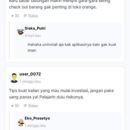
Baru sadar tabungan makin menipis gara-gara sering
check out barang gak penting di toko orange.
♥ 35
💬 Balas
Siska_Putri
4 hari lalu
Hahaha uninstall aja kak aplikasinya kalo gak kuat
iman.
user_0072
1 minggu lalu
Tips buat kalian yang mau mulai investasi, jangan pake
uang panas ya! Pelajarin dulu risikonya.
♥ 90
💬 Balas
Eko_Prasetyo
1 minggu lalu