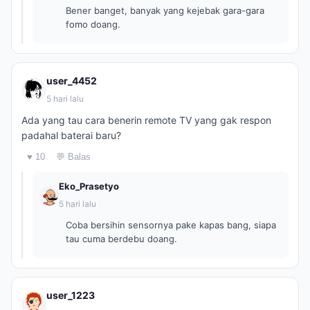
Bener banget, banyak yang kejebak gara-gara
fomo doang.
user_4452
5 hari lalu
Ada yang tau cara benerin remote TV yang gak respon
padahal baterai baru?
♥ 10
💬 Balas
Eko_Prasetyo
5 hari lalu
Coba bersihin sensornya pake kapas bang, siapa
tau cuma berdebu doang.
user_1223