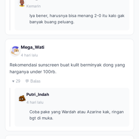
Kemarin
Iya bener, harusnya bisa menang 2-0 itu kalo gak
banyak buang peluang.
Mega_Wati
4 hari lalu
Rekomendasi sunscreen buat kulit berminyak dong yang
harganya under 100rb.
♥ 29
💬 Balas
Putri_Indah
4 hari lalu
Coba pake yang Wardah atau Azarine kak, ringan
bgt di muka.