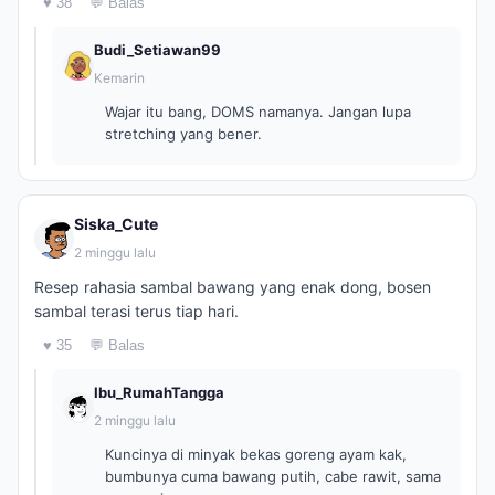
♥ 38
💬 Balas
Budi_Setiawan99
Kemarin
Wajar itu bang, DOMS namanya. Jangan lupa
stretching yang bener.
Siska_Cute
2 minggu lalu
Resep rahasia sambal bawang yang enak dong, bosen
sambal terasi terus tiap hari.
♥ 35
💬 Balas
Ibu_RumahTangga
2 minggu lalu
Kuncinya di minyak bekas goreng ayam kak,
bumbunya cuma bawang putih, cabe rawit, sama