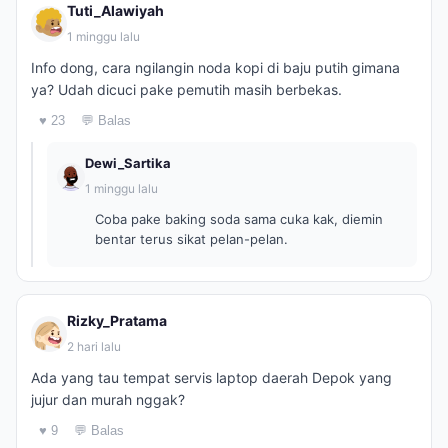
Tuti_Alawiyah
1 minggu lalu
Info dong, cara ngilangin noda kopi di baju putih gimana
ya? Udah dicuci pake pemutih masih berbekas.
♥ 23
💬 Balas
Dewi_Sartika
1 minggu lalu
Coba pake baking soda sama cuka kak, diemin
bentar terus sikat pelan-pelan.
Rizky_Pratama
2 hari lalu
Ada yang tau tempat servis laptop daerah Depok yang
jujur dan murah nggak?
♥ 9
💬 Balas