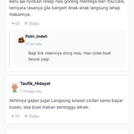
Baru aja nyobain resep nasi goreng mentega dari YouTube,
ternyata rasanya gila banget! Anak-anak langsung lahap
makannya.
♥ 69
💬 Balas
Putri_Indah
5 hari lalu
Bagi link videonya dong mas, mau coba buat
besok pagi.
Taufik_Hidayat
1 minggu lalu
Akhirnya gajian juga! Langsung lunasin cicilan sama bayar
kosan, sisa buat makan seminggu wkwk.
♥ 50
💬 Balas