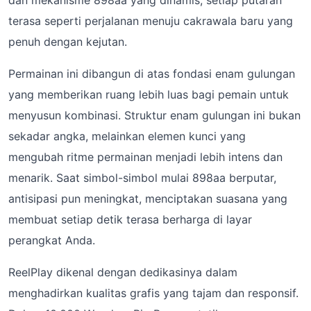
dan mekanisme 898aa yang dinamis, setiap putaran
terasa seperti perjalanan menuju cakrawala baru yang
penuh dengan kejutan.
Permainan ini dibangun di atas fondasi enam gulungan
yang memberikan ruang lebih luas bagi pemain untuk
menyusun kombinasi. Struktur enam gulungan ini bukan
sekadar angka, melainkan elemen kunci yang
mengubah ritme permainan menjadi lebih intens dan
menarik. Saat simbol-simbol mulai 898aa berputar,
antisipasi pun meningkat, menciptakan suasana yang
membuat setiap detik terasa berharga di layar
perangkat Anda.
ReelPlay dikenal dengan dedikasinya dalam
menghadirkan kualitas grafis yang tajam dan responsif.