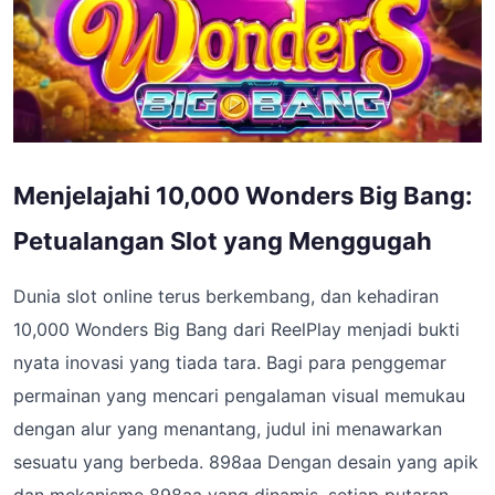
Menjelajahi 10,000 Wonders Big Bang:
Petualangan Slot yang Menggugah
Dunia slot online terus berkembang, dan kehadiran
10,000 Wonders Big Bang dari ReelPlay menjadi bukti
nyata inovasi yang tiada tara. Bagi para penggemar
permainan yang mencari pengalaman visual memukau
dengan alur yang menantang, judul ini menawarkan
sesuatu yang berbeda. 898aa Dengan desain yang apik