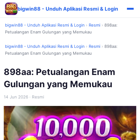
bigwin88 - Unduh Aplikasi Resmi & Login
bigwin88 - Unduh Aplikasi Resmi & Login
›
Resmi
›
898aa:
Petualangan Enam Gulungan yang Memukau
bigwin88 - Unduh Aplikasi Resmi & Login
›
Resmi
›
898aa:
Petualangan Enam Gulungan yang Memukau
898aa: Petualangan Enam
Gulungan yang Memukau
14 Jun 2026
· Resmi